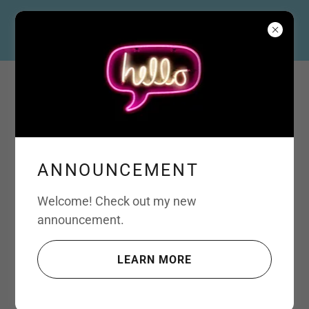
PADRES E HIJOS EN
ACCION
Haciendo la
ANNOUNCEMENT
diferencia y
Welcome! Check out my new
announcement.
construyendo un
mejor futuro
LEARN MORE